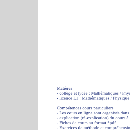
Matières
:
- collège et lycée : Mathématiques / Phy
- licence L1 : Mathématiques / Physique
Compétences cours particuliers
- Les cours en ligne sont organisés dans
- explication (ré-explication) du cours à
- Fiches de cours au format *pdf
- Exercices de méthode et compréhensi