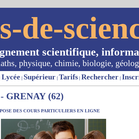
s-de-scienc
ignement scientifique, informa
aths, physique, chimie, biologie, géolog
Lycée
Supérieur
Tarifs
Rechercher
Inscr
|
|
|
|
|
 GRENAY (62)
OSE DES COURS PARTICULIERS EN LIGNE