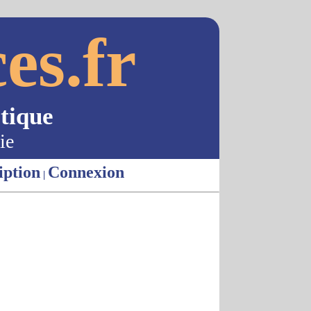
es.fr
tique
ie
iption
Connexion
|