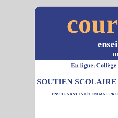
cour
ense
m
En ligne
Collège
|
SOUTIEN SCOLAIRE -
ENSEIGNANT INDÉPENDANT PROP