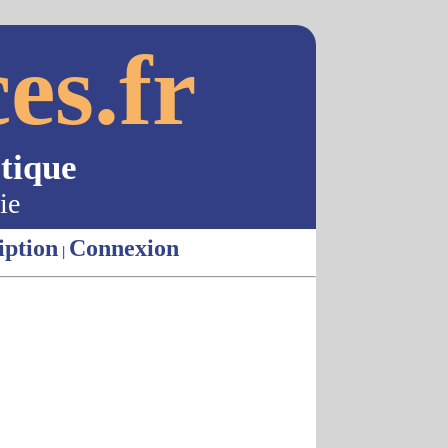
es.fr
tique
ie
iption
Connexion
|