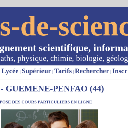
s-de-scienc
ignement scientifique, informa
aths, physique, chimie, biologie, géolog
Lycée
Supérieur
Tarifs
Rechercher
Inscr
|
|
|
|
|
- GUEMENE-PENFAO (44)
OSE DES COURS PARTICULIERS EN LIGNE