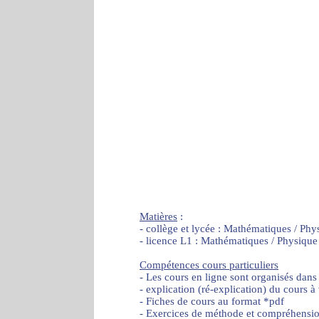
Matières
:
- collège et lycée : Mathématiques / Phy
- licence L1 : Mathématiques / Physique
Compétences cours particuliers
- Les cours en ligne sont organisés dans
- explication (ré-explication) du cours à
- Fiches de cours au format *pdf
- Exercices de méthode et compréhensi