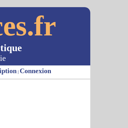
es.fr
tique
ie
iption
Connexion
|