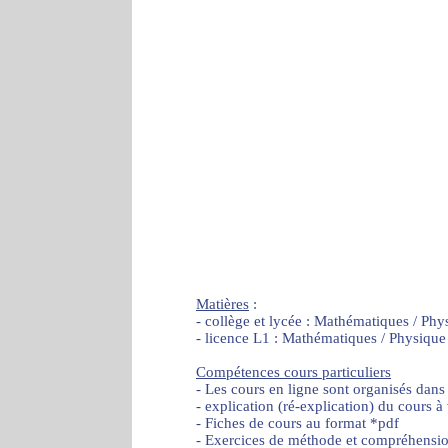
Matières
:
- collège et lycée : Mathématiques / Phy
- licence L1 : Mathématiques / Physique
Compétences cours particuliers
- Les cours en ligne sont organisés dans
- explication (ré-explication) du cours à
- Fiches de cours au format *pdf
- Exercices de méthode et compréhensi