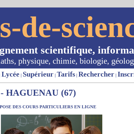
s-de-scienc
ignement scientifique, informa
aths, physique, chimie, biologie, géolog
Lycée
Supérieur
Tarifs
Rechercher
Inscr
|
|
|
|
|
- HAGUENAU (67)
OSE DES COURS PARTICULIERS EN LIGNE