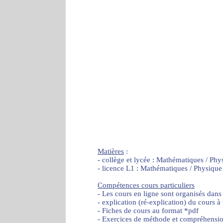
Matières
:
- collège et lycée : Mathématiques / Phy
- licence L1 : Mathématiques / Physique
Compétences cours particuliers
- Les cours en ligne sont organisés dans
- explication (ré-explication) du cours à
- Fiches de cours au format *pdf
- Exercices de méthode et compréhensi