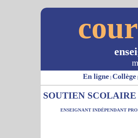
cour
ense
m
En ligne
Collège
|
SOUTIEN SCOLAIRE -
ENSEIGNANT INDÉPENDANT PROP