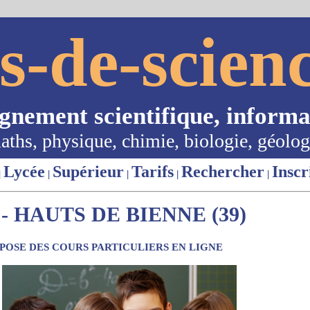
s-de-scienc
ignement scientifique, informa
aths, physique, chimie, biologie, géolog
Lycée
Supérieur
Tarifs
Rechercher
Inscr
|
|
|
|
|
 HAUTS DE BIENNE (39)
OSE DES COURS PARTICULIERS EN LIGNE