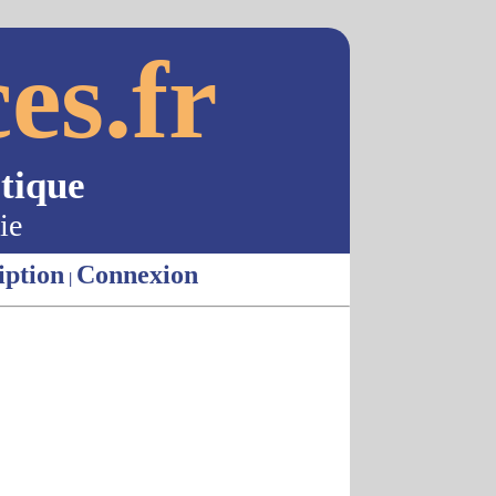
es.fr
tique
ie
iption
Connexion
|