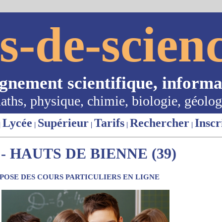
s-de-scienc
ignement scientifique, informa
aths, physique, chimie, biologie, géolog
Lycée
Supérieur
Tarifs
Rechercher
Inscr
|
|
|
|
|
 HAUTS DE BIENNE (39)
OSE DES COURS PARTICULIERS EN LIGNE