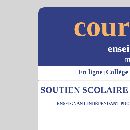
cour
ense
m
En ligne
Collège
|
SOUTIEN SCOLAIRE -
ENSEIGNANT INDÉPENDANT PROP