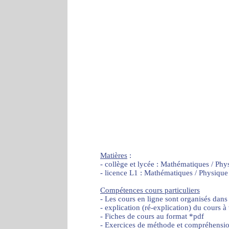
Matières
:
- collège et lycée : Mathématiques / Phy
- licence L1 : Mathématiques / Physique
Compétences cours particuliers
- Les cours en ligne sont organisés dans
- explication (ré-explication) du cours à
- Fiches de cours au format *pdf
- Exercices de méthode et compréhensi