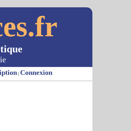
es.fr
tique
ie
iption
Connexion
|