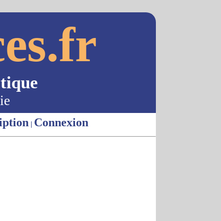
es.fr
tique
ie
iption
Connexion
|