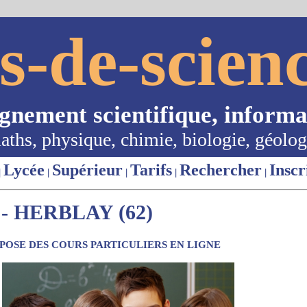
s-de-scienc
ignement scientifique, informa
aths, physique, chimie, biologie, géolog
Lycée
Supérieur
Tarifs
Rechercher
Inscr
|
|
|
|
|
- HERBLAY (62)
OSE DES COURS PARTICULIERS EN LIGNE