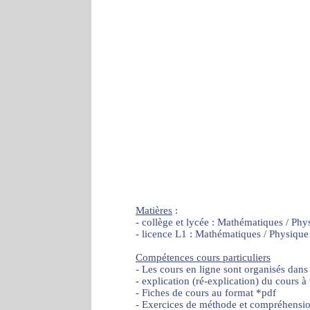
Matières
:
- collège et lycée : Mathématiques / Phy
- licence L1 : Mathématiques / Physique
Compétences cours particuliers
- Les cours en ligne sont organisés dans
- explication (ré-explication) du cours à
- Fiches de cours au format *pdf
- Exercices de méthode et compréhensi