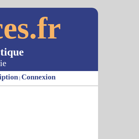
es.fr
tique
ie
iption
Connexion
|