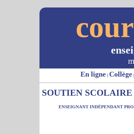
cour
ense
m
En ligne
Collège
|
SOUTIEN SCOLAIRE -
ENSEIGNANT INDÉPENDANT PROP