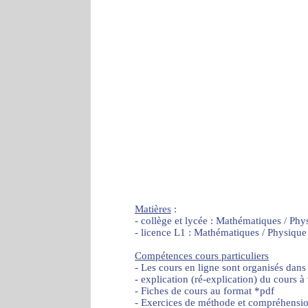
Matières
:
- collège et lycée : Mathématiques / Phy
- licence L1 : Mathématiques / Physique
Compétences cours particuliers
- Les cours en ligne sont organisés dans
- explication (ré-explication) du cours à
- Fiches de cours au format *pdf
- Exercices de méthode et compréhensi