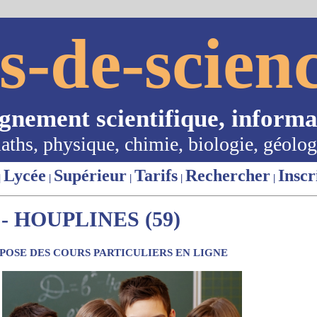
s-de-scienc
ignement scientifique, informa
aths, physique, chimie, biologie, géolog
Lycée
Supérieur
Tarifs
Rechercher
Inscr
|
|
|
|
|
 HOUPLINES (59)
OSE DES COURS PARTICULIERS EN LIGNE