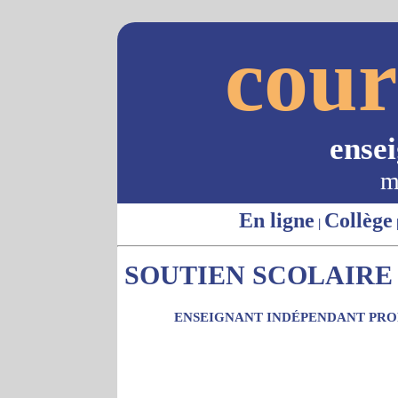
cour
ense
m
En ligne
Collège
|
SOUTIEN SCOLAIRE -
ENSEIGNANT INDÉPENDANT PROP