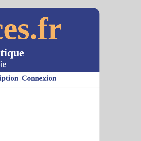
es.fr
tique
ie
iption
Connexion
|