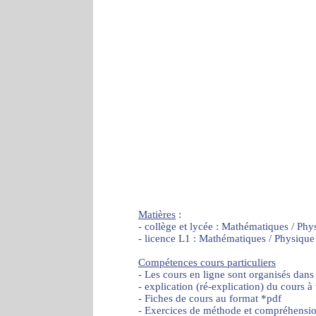
Matières
:
- collège et lycée : Mathématiques / Phy
- licence L1 : Mathématiques / Physique
Compétences cours particuliers
- Les cours en ligne sont organisés dans
- explication (ré-explication) du cours à
- Fiches de cours au format *pdf
- Exercices de méthode et compréhensi