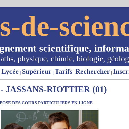
s-de-scienc
ignement scientifique, informa
aths, physique, chimie, biologie, géolog
Lycée
Supérieur
Tarifs
Rechercher
Inscr
|
|
|
|
|
 JASSANS-RIOTTIER (01)
OSE DES COURS PARTICULIERS EN LIGNE