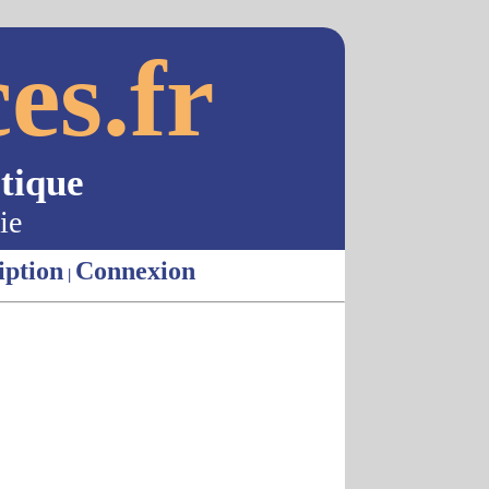
es.fr
tique
ie
iption
Connexion
|