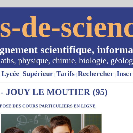
s-de-scienc
ignement scientifique, informa
aths, physique, chimie, biologie, géolog
Lycée
Supérieur
Tarifs
Rechercher
Inscr
|
|
|
|
|
- JOUY LE MOUTIER (95)
OSE DES COURS PARTICULIERS EN LIGNE