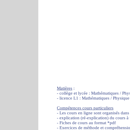
Matières
:
- collège et lycée : Mathématiques / Phy
- licence L1 : Mathématiques / Physique
Compétences cours particuliers
- Les cours en ligne sont organisés dans
- explication (ré-explication) du cours à
- Fiches de cours au format *pdf
- Exercices de méthode et compréhensi