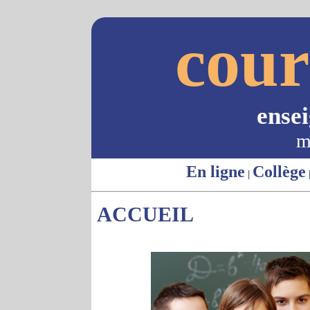
cour
ense
m
En ligne
Collège
|
ACCUEIL