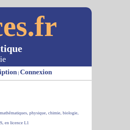
es.fr
tique
ie
iption
Connexion
|
 mathématiques, physique, chimie, biologie,
S, en licence L1