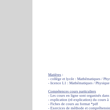
Matières
:
- collège et lycée : Mathématiques / Phy
- licence L1 : Mathématiques / Physique
Compétences cours particuliers
- Les cours en ligne sont organisés dans
- explication (ré-explication) du cours à
- Fiches de cours au format *pdf
- Exercices de méthode et compréhensi