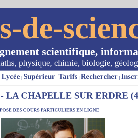
s-de-scienc
ignement scientifique, informa
aths, physique, chimie, biologie, géolog
Lycée
Supérieur
Tarifs
Rechercher
Inscr
|
|
|
|
|
- LA CHAPELLE SUR ERDRE (4
OSE DES COURS PARTICULIERS EN LIGNE