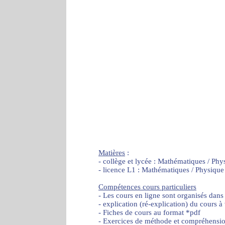
Matières
:
- collège et lycée : Mathématiques / Phy
- licence L1 : Mathématiques / Physique
Compétences cours particuliers
- Les cours en ligne sont organisés dans
- explication (ré-explication) du cours à
- Fiches de cours au format *pdf
- Exercices de méthode et compréhensi