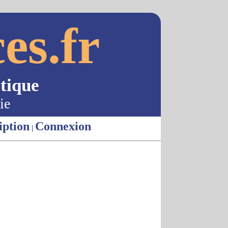
es.fr
tique
ie
iption
Connexion
|