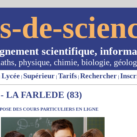
s-de-scienc
ignement scientifique, informa
aths, physique, chimie, biologie, géolog
Lycée
Supérieur
Tarifs
Rechercher
Inscr
|
|
|
|
|
 LA FARLEDE (83)
OSE DES COURS PARTICULIERS EN LIGNE