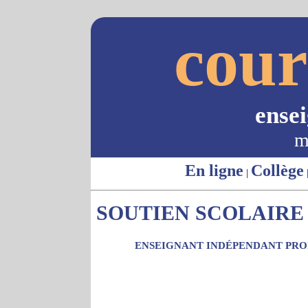
cour
ense
m
En ligne
Collège
|
SOUTIEN SCOLAIRE -
ENSEIGNANT INDÉPENDANT PROP