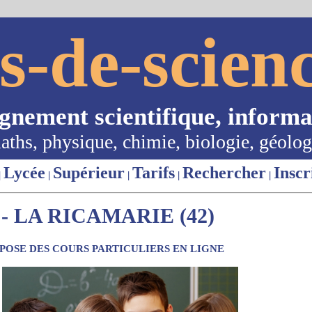
s-de-scienc
ignement scientifique, informa
aths, physique, chimie, biologie, géolog
Lycée
Supérieur
Tarifs
Rechercher
Inscr
|
|
|
|
|
 LA RICAMARIE (42)
OSE DES COURS PARTICULIERS EN LIGNE