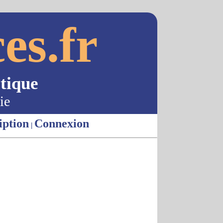
es.fr
tique
ie
iption
Connexion
|