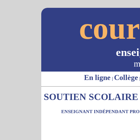
cour
ense
m
En ligne
Collège
|
SOUTIEN SCOLAIRE -
ENSEIGNANT INDÉPENDANT PROP