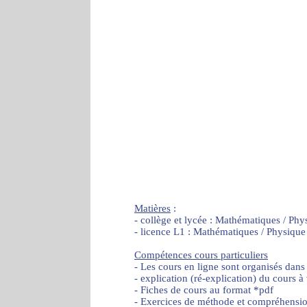
Matières
:
- collège et lycée : Mathématiques / Phy
- licence L1 : Mathématiques / Physique
Compétences cours particuliers
- Les cours en ligne sont organisés dans
- explication (ré-explication) du cours à
- Fiches de cours au format *pdf
- Exercices de méthode et compréhensi