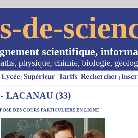
s-de-scienc
ignement scientifique, informa
aths, physique, chimie, biologie, géolog
Lycée
Supérieur
Tarifs
Rechercher
Inscr
|
|
|
|
|
- LACANAU (33)
OSE DES COURS PARTICULIERS EN LIGNE