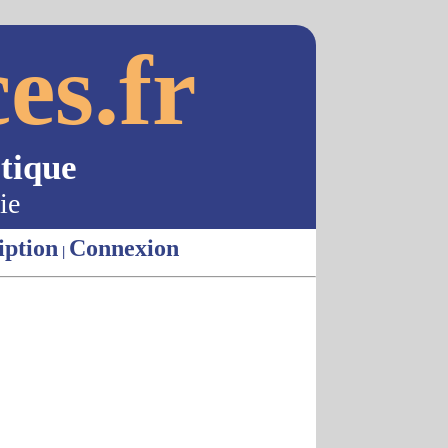
es.fr
tique
ie
iption
Connexion
|