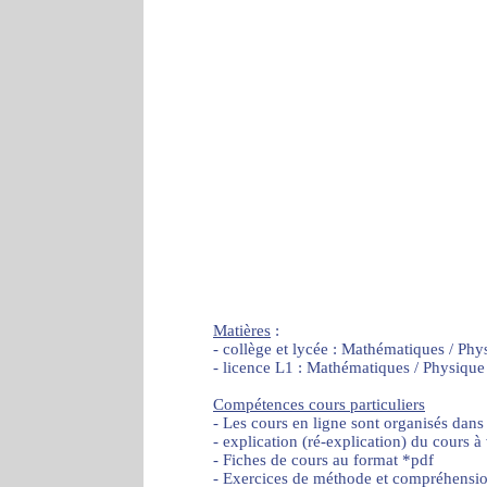
Matières
:
- collège et lycée : Mathématiques / Phy
- licence L1 : Mathématiques / Physique
Compétences cours particuliers
- Les cours en ligne sont organisés dans
- explication (ré-explication) du cours à
- Fiches de cours au format *pdf
- Exercices de méthode et compréhensi