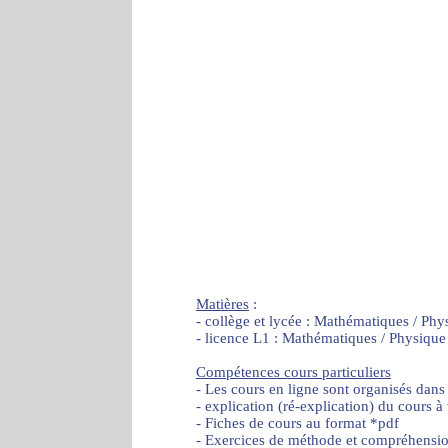
Matières
:
- collège et lycée : Mathématiques / Phy
- licence L1 : Mathématiques / Physique
Compétences cours particuliers
- Les cours en ligne sont organisés dans
- explication (ré-explication) du cours à
- Fiches de cours au format *pdf
- Exercices de méthode et compréhensi