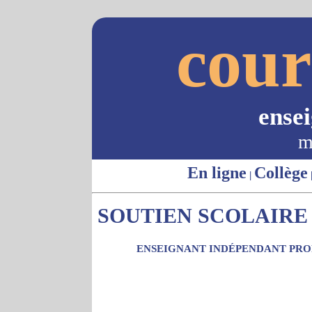
cour
ense
m
En ligne
Collège
|
SOUTIEN SCOLAIRE -
ENSEIGNANT INDÉPENDANT PROP