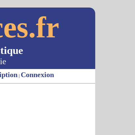
es.fr
tique
ie
iption
Connexion
|