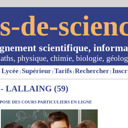
s-de-scienc
ignement scientifique, informa
aths, physique, chimie, biologie, géolog
Lycée
Supérieur
Tarifs
Rechercher
Inscr
|
|
|
|
|
 LALLAING (59)
OSE DES COURS PARTICULIERS EN LIGNE