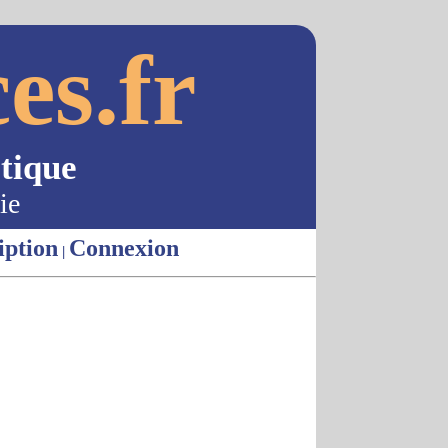
es.fr
tique
ie
iption
Connexion
|