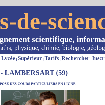
s-de-scienc
ignement scientifique, informa
aths, physique, chimie, biologie, géolog
Lycée
Supérieur
Tarifs
Rechercher
Inscr
|
|
|
|
|
- LAMBERSART (59)
OSE DES COURS PARTICULIERS EN LIGNE