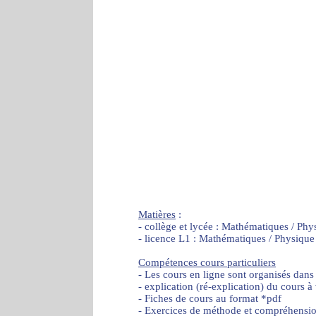
Matières
:
- collège et lycée : Mathématiques / Phy
- licence L1 : Mathématiques / Physique
Compétences cours particuliers
- Les cours en ligne sont organisés dans
- explication (ré-explication) du cours à
- Fiches de cours au format *pdf
- Exercices de méthode et compréhensi