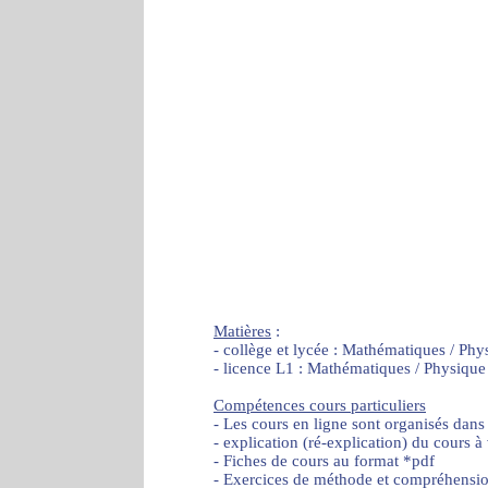
Matières
:
- collège et lycée : Mathématiques / Phy
- licence L1 : Mathématiques / Physique
Compétences cours particuliers
- Les cours en ligne sont organisés dans
- explication (ré-explication) du cours à
- Fiches de cours au format *pdf
- Exercices de méthode et compréhensi