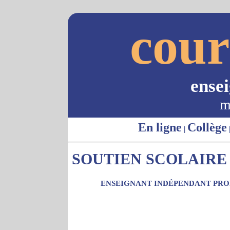
cour
ense
m
En ligne
Collège
|
SOUTIEN SCOLAIRE -
ENSEIGNANT INDÉPENDANT PROP