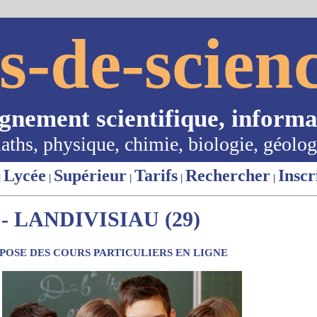
s-de-scienc
ignement scientifique, informa
aths, physique, chimie, biologie, géolog
Lycée
Supérieur
Tarifs
Rechercher
Inscr
|
|
|
|
|
 LANDIVISIAU (29)
OSE DES COURS PARTICULIERS EN LIGNE