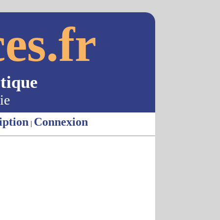
es.fr
tique
ie
iption
Connexion
|