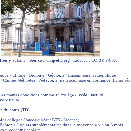
 Henry Salomé -
-
Licence
: CC BY-SA 3.0
Source
: wikipedia.org
sique / Chimie / Biologie / Géologie / Enseignement scientifique
 / Chimie Méthodes : Pédagogie, patience, mise en confiance, fiches ré
 les mêmes conditions comme au collège / lycée / faculté
 voix haute
on du cours (TD)
 des collèges / baccalauréat / BTS / Licence)
if d’obtenir 3 points supplémentaires dans la moyenne à vision 3 mois
nces, coaching scolaire