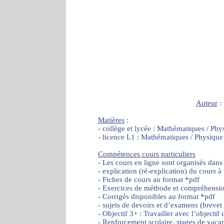
Auteur
:
Matières
:
- collège et lycée : Mathématiques / Phy
- licence L1 : Mathématiques / Physique
Compétences cours particuliers
- Les cours en ligne sont organisés dans
- explication (ré-explication) du cours à
- Fiches de cours au format *pdf
- Exercices de méthode et compréhensi
- Corrigés disponibles au format *pdf
- sujets de devoirs et d’examens (brevet
- Objectif 3+ : Travailler avec l’object
- Renforcement scolaire, stages de vaca