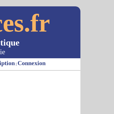
es.fr
tique
ie
iption
Connexion
|