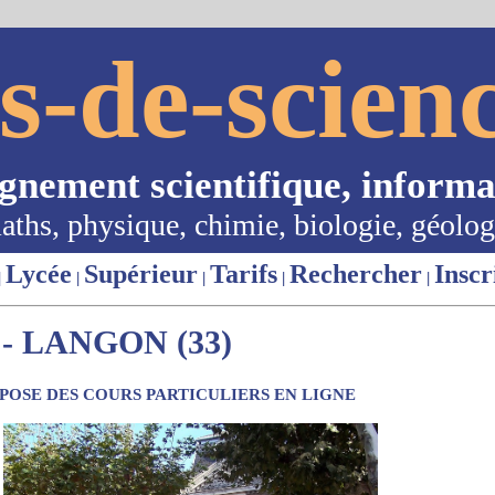
s-de-scienc
ignement scientifique, informa
aths, physique, chimie, biologie, géolog
Lycée
Supérieur
Tarifs
Rechercher
Inscr
|
|
|
|
|
- LANGON (33)
OSE DES COURS PARTICULIERS EN LIGNE