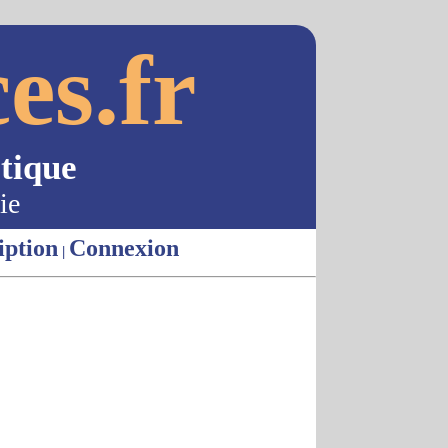
es.fr
tique
ie
iption
Connexion
|