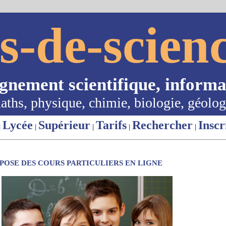
s-de-scienc
ignement scientifique, informa
aths, physique, chimie, biologie, géolog
Lycée
Supérieur
Tarifs
Rechercher
Inscr
|
|
|
|
|
OSE DES COURS PARTICULIERS EN LIGNE