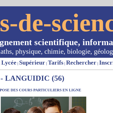
s-de-scienc
ignement scientifique, informa
aths, physique, chimie, biologie, géolog
Lycée
Supérieur
Tarifs
Rechercher
Inscr
|
|
|
|
|
 LANGUIDIC (56)
OSE DES COURS PARTICULIERS EN LIGNE