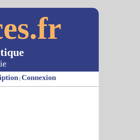
es.fr
tique
ie
iption
Connexion
|