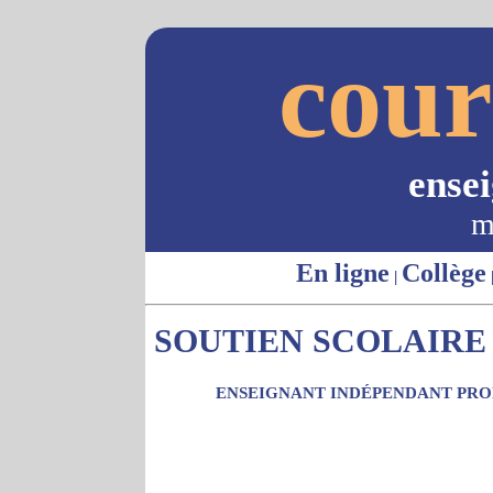
cour
ense
m
En ligne
Collège
|
SOUTIEN SCOLAIRE -
ENSEIGNANT INDÉPENDANT PROP