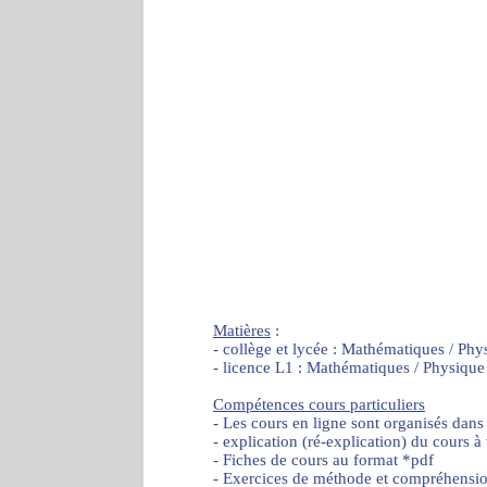
Matières
:
- collège et lycée : Mathématiques / Phy
- licence L1 : Mathématiques / Physique
Compétences cours particuliers
- Les cours en ligne sont organisés dans
- explication (ré-explication) du cours à
- Fiches de cours au format *pdf
- Exercices de méthode et compréhensi