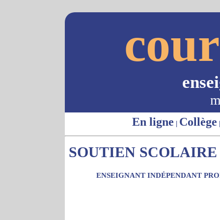
cour
ense
m
En ligne
Collège
|
SOUTIEN SCOLAIRE -
ENSEIGNANT INDÉPENDANT PROP