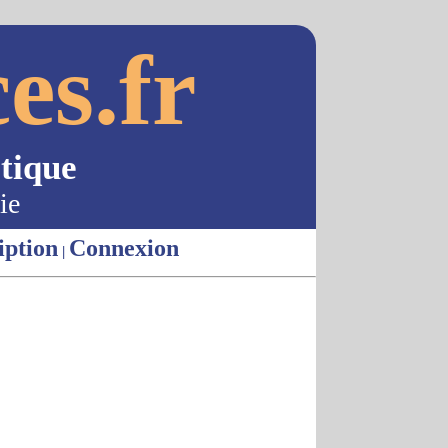
es.fr
tique
ie
iption
Connexion
|