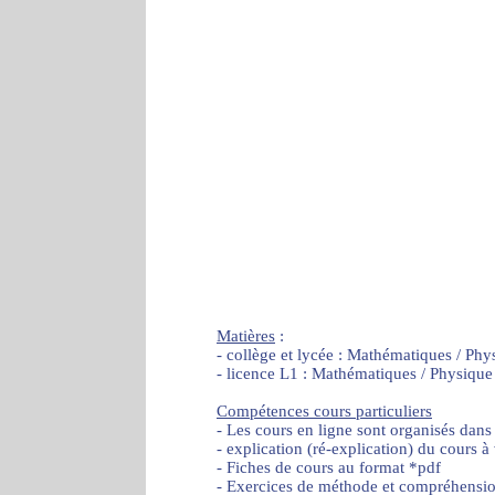
Matières
:
- collège et lycée : Mathématiques / Phy
- licence L1 : Mathématiques / Physique
Compétences cours particuliers
- Les cours en ligne sont organisés dans
- explication (ré-explication) du cours à
- Fiches de cours au format *pdf
- Exercices de méthode et compréhensi