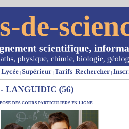
s-de-scienc
ignement scientifique, informa
aths, physique, chimie, biologie, géolog
Lycée
Supérieur
Tarifs
Rechercher
Inscr
|
|
|
|
|
 LANGUIDIC (56)
OSE DES COURS PARTICULIERS EN LIGNE