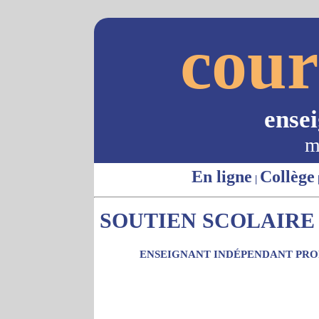
cour
ense
m
En ligne
Collège
|
SOUTIEN SCOLAIRE -
ENSEIGNANT INDÉPENDANT PROP