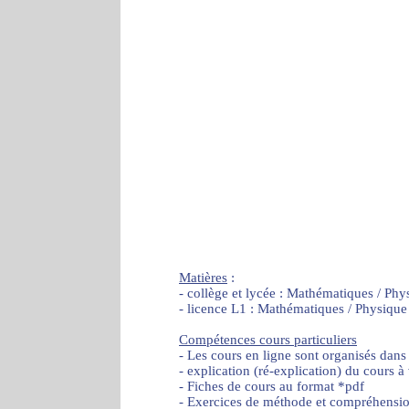
Matières
:
- collège et lycée : Mathématiques / Phy
- licence L1 : Mathématiques / Physique
Compétences cours particuliers
- Les cours en ligne sont organisés dans
- explication (ré-explication) du cours à
- Fiches de cours au format *pdf
- Exercices de méthode et compréhensi