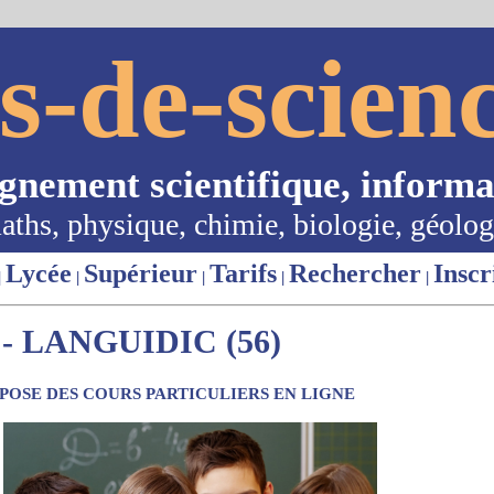
s-de-scienc
ignement scientifique, informa
aths, physique, chimie, biologie, géolog
Lycée
Supérieur
Tarifs
Rechercher
Inscr
|
|
|
|
|
 LANGUIDIC (56)
OSE DES COURS PARTICULIERS EN LIGNE