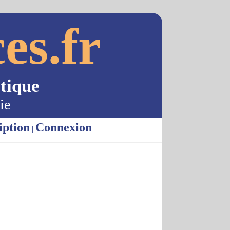
es.fr
tique
ie
iption
Connexion
|