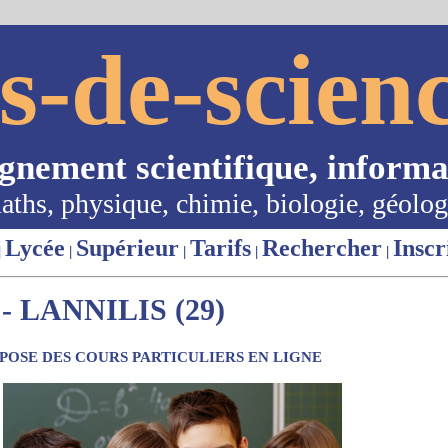
s-de-scienc
ignement scientifique, informa
aths, physique, chimie, biologie, géolog
Lycée
Supérieur
Tarifs
Rechercher
Inscr
|
|
|
|
|
 LANNILIS (29)
OSE DES COURS PARTICULIERS EN LIGNE