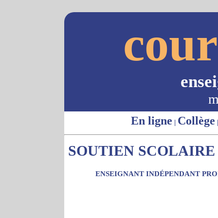
cour
ense
m
En ligne
Collège
|
SOUTIEN SCOLAIRE -
ENSEIGNANT INDÉPENDANT PROP