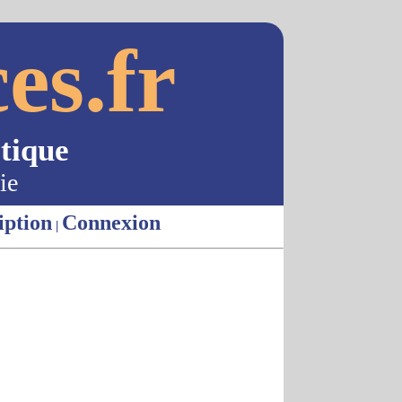
es.fr
tique
ie
iption
Connexion
|