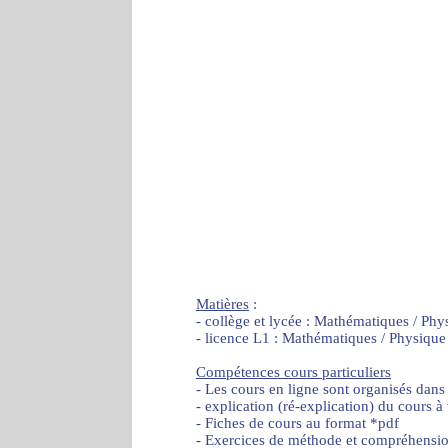
Matières
:
- collège et lycée : Mathématiques / Phy
- licence L1 : Mathématiques / Physique
Compétences cours particuliers
- Les cours en ligne sont organisés dans
- explication (ré-explication) du cours à
- Fiches de cours au format *pdf
- Exercices de méthode et compréhensi