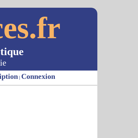
es.fr
tique
ie
iption
Connexion
|