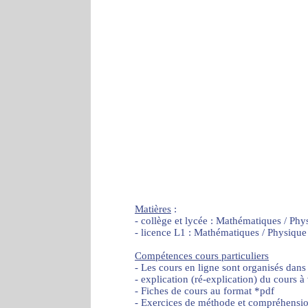
Matières
:
- collège et lycée : Mathématiques / Phy
- licence L1 : Mathématiques / Physique
Compétences cours particuliers
- Les cours en ligne sont organisés dans
- explication (ré-explication) du cours à
- Fiches de cours au format *pdf
- Exercices de méthode et compréhensi