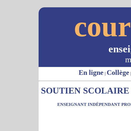
cour
ense
m
En ligne
Collège
|
SOUTIEN SCOLAIRE -
ENSEIGNANT INDÉPENDANT PROP