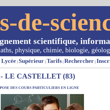
s-de-scienc
ignement scientifique, informa
aths, physique, chimie, biologie, géolog
Lycée
Supérieur
Tarifs
Rechercher
Inscr
|
|
|
|
|
 LE CASTELLET (83)
OSE DES COURS PARTICULIERS EN LIGNE