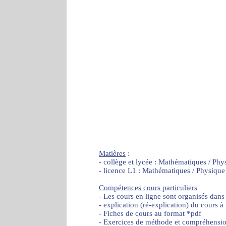
Matières
:
- collège et lycée : Mathématiques / Phy
- licence L1 : Mathématiques / Physique
Compétences cours particuliers
- Les cours en ligne sont organisés dans
- explication (ré-explication) du cours à
- Fiches de cours au format *pdf
- Exercices de méthode et compréhensi