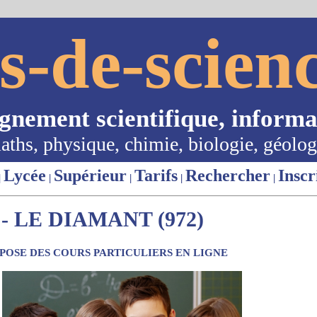
s-de-scienc
ignement scientifique, informa
aths, physique, chimie, biologie, géolog
Lycée
Supérieur
Tarifs
Rechercher
Inscr
|
|
|
|
|
 LE DIAMANT (972)
OSE DES COURS PARTICULIERS EN LIGNE