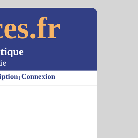
es.fr
tique
ie
iption
Connexion
|