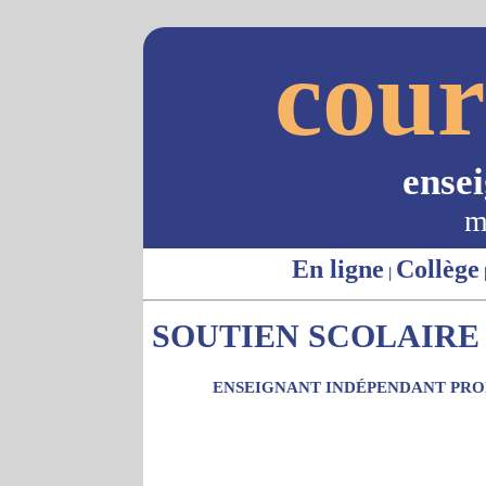
cour
ense
m
En ligne
Collège
|
SOUTIEN SCOLAIRE -
ENSEIGNANT INDÉPENDANT PROP