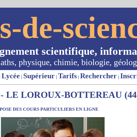
s-de-scienc
ignement scientifique, informa
aths, physique, chimie, biologie, géolog
Lycée
Supérieur
Tarifs
Rechercher
Inscr
|
|
|
|
|
- LE LOROUX-BOTTEREAU (44
OSE DES COURS PARTICULIERS EN LIGNE