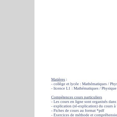
Matières
:
- collège et lycée : Mathématiques / Phy
- licence L1 : Mathématiques / Physique
Compétences cours particuliers
- Les cours en ligne sont organisés dans
- explication (ré-explication) du cours à
- Fiches de cours au format *pdf
- Exercices de méthode et compréhensi