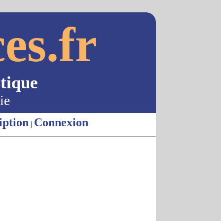
es.fr
tique
ie
iption
Connexion
|