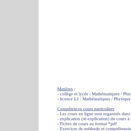
Matières
:
- collège et lycée : Mathématiques / Phy
- licence L1 : Mathématiques / Physique
Compétences cours particuliers
- Les cours en ligne sont organisés dans
- explication (ré-explication) du cours à
- Fiches de cours au format *pdf
- Exercices de méthode et compréhensi