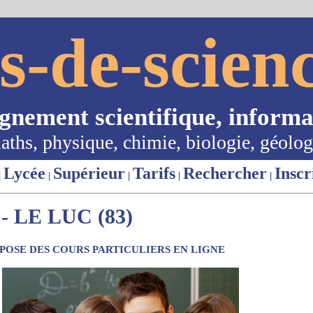
s-de-scienc
ignement scientifique, informa
aths, physique, chimie, biologie, géolog
Lycée
Supérieur
Tarifs
Rechercher
Inscr
|
|
|
|
|
 LE LUC (83)
OSE DES COURS PARTICULIERS EN LIGNE