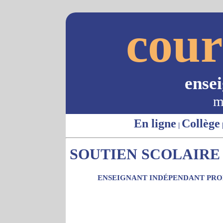
cour
ense
m
En ligne
Collège
|
SOUTIEN SCOLAIRE -
ENSEIGNANT INDÉPENDANT PROP