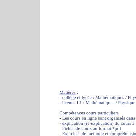
Matières
:
- collège et lycée : Mathématiques / Phy
- licence L1 : Mathématiques / Physique
Compétences cours particuliers
- Les cours en ligne sont organisés dans
- explication (ré-explication) du cours à
- Fiches de cours au format *pdf
- Exercices de méthode et compréhensi