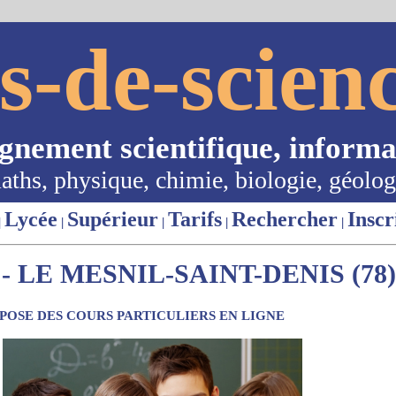
s-de-scienc
ignement scientifique, informa
aths, physique, chimie, biologie, géolog
Lycée
Supérieur
Tarifs
Rechercher
Inscr
|
|
|
|
|
 LE MESNIL-SAINT-DENIS (78)
OSE DES COURS PARTICULIERS EN LIGNE