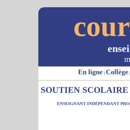
cour
ense
m
En ligne
Collège
|
SOUTIEN SCOLAIRE -
ENSEIGNANT INDÉPENDANT PROP