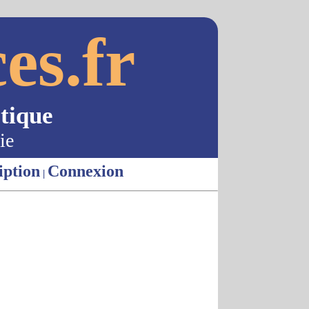
es.fr
tique
ie
iption
Connexion
|