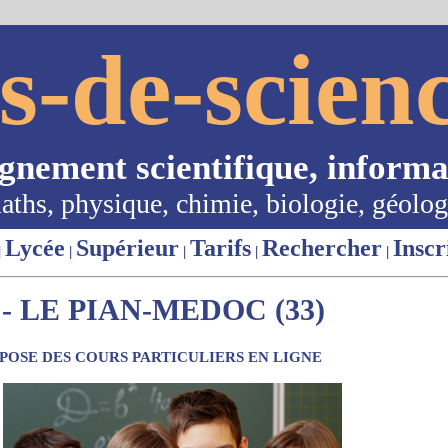
s-de-scienc
ignement scientifique, informa
aths, physique, chimie, biologie, géolog
Lycée
Supérieur
Tarifs
Rechercher
Inscr
|
|
|
|
|
 LE PIAN-MEDOC (33)
OSE DES COURS PARTICULIERS EN LIGNE