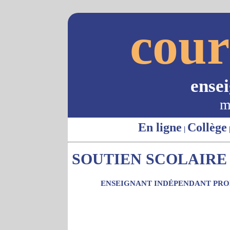
cour
ense
m
En ligne
Collège
|
SOUTIEN SCOLAIRE -
ENSEIGNANT INDÉPENDANT PROP