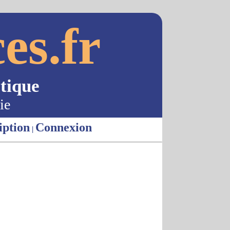
es.fr
tique
ie
iption
Connexion
|