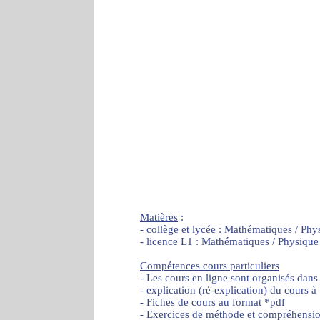
Matières
:
- collège et lycée : Mathématiques / Phy
- licence L1 : Mathématiques / Physique
Compétences cours particuliers
- Les cours en ligne sont organisés dans
- explication (ré-explication) du cours à
- Fiches de cours au format *pdf
- Exercices de méthode et compréhensi