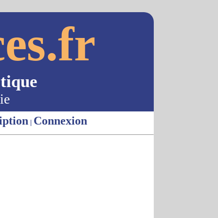
es.fr
tique
ie
iption
Connexion
|