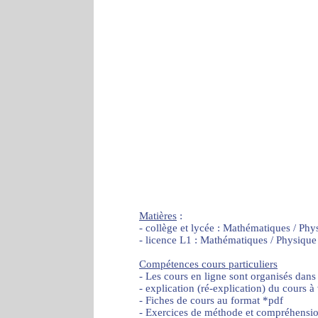
Matières
:
- collège et lycée : Mathématiques / Phy
- licence L1 : Mathématiques / Physique
Compétences cours particuliers
- Les cours en ligne sont organisés dans
- explication (ré-explication) du cours à
- Fiches de cours au format *pdf
- Exercices de méthode et compréhensi