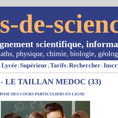
s-de-scienc
ignement scientifique, informa
aths, physique, chimie, biologie, géolog
Lycée
Supérieur
Tarifs
Rechercher
Inscr
|
|
|
|
|
- LE TAILLAN MEDOC (33)
OSE DES COURS PARTICULIERS EN LIGNE