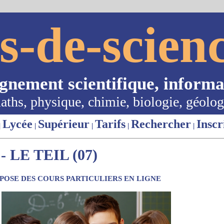
s-de-scienc
ignement scientifique, informa
aths, physique, chimie, biologie, géolog
Lycée
Supérieur
Tarifs
Rechercher
Inscr
|
|
|
|
|
 LE TEIL (07)
OSE DES COURS PARTICULIERS EN LIGNE