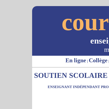
cour
ense
m
En ligne
Collège
|
SOUTIEN SCOLAIRE -
ENSEIGNANT INDÉPENDANT PROP