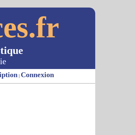
es.fr
tique
ie
iption
Connexion
|