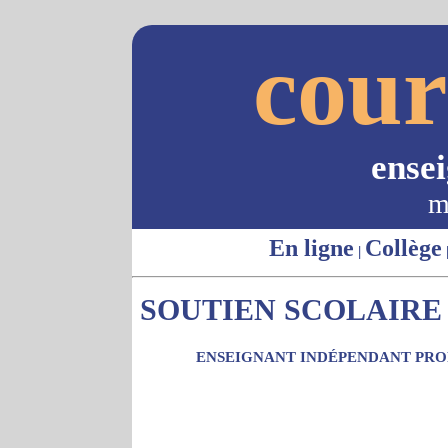
cour
ense
m
En ligne
Collège
|
SOUTIEN SCOLAIRE -
ENSEIGNANT INDÉPENDANT PROP