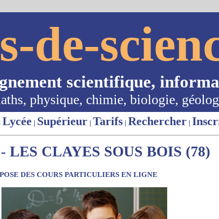
s-de-scienc
ignement scientifique, informa
aths, physique, chimie, biologie, géolog
Lycée
Supérieur
Tarifs
Rechercher
Inscr
|
|
|
|
|
 LES CLAYES SOUS BOIS (78)
OSE DES COURS PARTICULIERS EN LIGNE