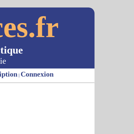
es.fr
tique
ie
iption
Connexion
|