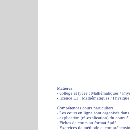
Matières
:
- collège et lycée : Mathématiques / Phy
- licence L1 : Mathématiques / Physique
Compétences cours particuliers
- Les cours en ligne sont organisés dans
- explication (ré-explication) du cours à
- Fiches de cours au format *pdf
- Exercices de méthode et compréhensi