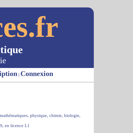
es.fr
tique
ie
iption
Connexion
|
 mathématiques, physique, chimie, biologie,
S, en licence L1