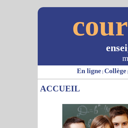
cour
ense
m
En ligne
Collège
|
ACCUEIL