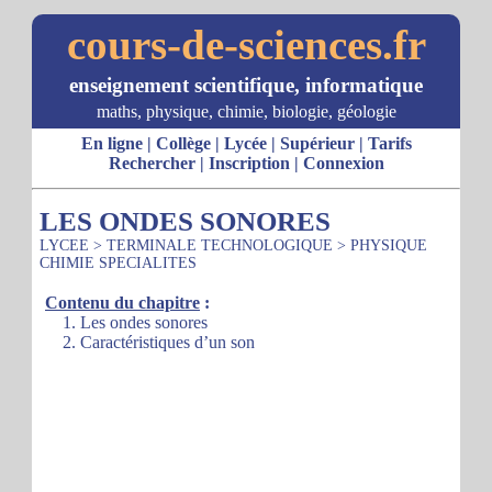
cours-de-sciences.fr
enseignement scientifique, informatique
maths, physique, chimie, biologie, géologie
En ligne
|
Collège
|
Lycée
|
Supérieur
|
Tarifs
Rechercher
|
Inscription
|
Connexion
LES ONDES SONORES
LYCEE
>
TERMINALE TECHNOLOGIQUE
>
PHYSIQUE
CHIMIE SPECIALITES
Contenu du chapitre
:
1. Les ondes sonores
2. Caractéristiques d’un son