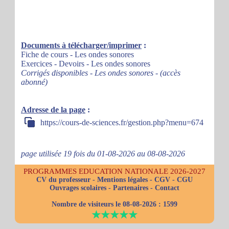
Documents à télécharger/imprimer
:
Fiche de cours - Les ondes sonores
Exercices - Devoirs - Les ondes sonores
Corrigés disponibles - Les ondes sonores - (accès
abonné)
Adresse de la page
:
https://cours-de-sciences.fr/gestion.php?menu=674
page utilisée 19 fois du 01-08-2026 au 08-08-2026
PROGRAMMES EDUCATION NATIONALE 2026-2027
CV du professeur
-
Mentions légales
-
CGV
-
CGU
Ouvrages scolaires
-
Partenaires
-
Contact
Nombre de visiteurs le 08-08-2026 :
1599
★★★★★