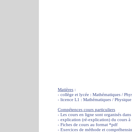
Matières
:
- collège et lycée : Mathématiques / Phy
- licence L1 : Mathématiques / Physique
Compétences cours particuliers
- Les cours en ligne sont organisés dans
- explication (ré-explication) du cours à
- Fiches de cours au format *pdf
- Exercices de méthode et compréhensi