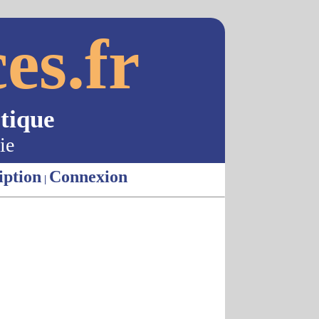
es.fr
tique
ie
iption
Connexion
|