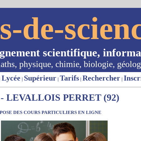
s-de-scienc
ignement scientifique, informa
aths, physique, chimie, biologie, géolog
Lycée
Supérieur
Tarifs
Rechercher
Inscr
|
|
|
|
|
- LEVALLOIS PERRET (92)
OSE DES COURS PARTICULIERS EN LIGNE