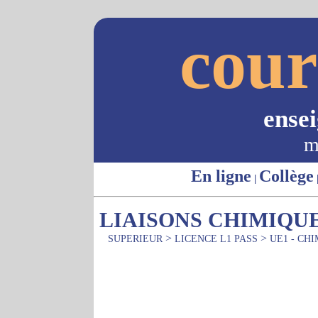
cour
ense
m
En ligne
Collège
|
LIAISONS CHIMIQU
>
>
SUPERIEUR
LICENCE L1 PASS
UE1 - CH