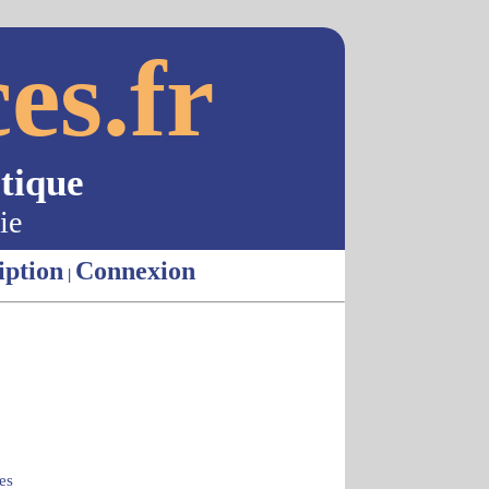
es.fr
tique
ie
iption
Connexion
|
es