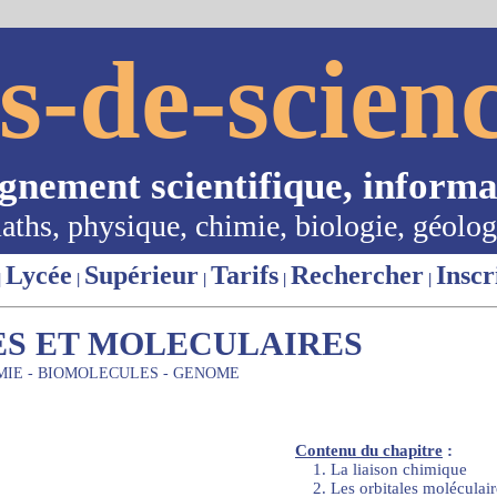
s-de-scienc
ignement scientifique, informa
aths, physique, chimie, biologie, géolog
Lycée
Supérieur
Tarifs
Rechercher
Inscr
|
|
|
|
|
ES ET MOLECULAIRES
IMIE - BIOMOLECULES - GENOME
Contenu du chapitre
:
1. La liaison chimique
2. Les orbitales moléculair