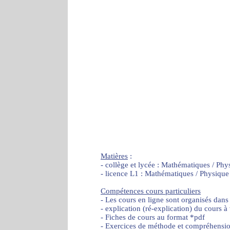
Matières
:
- collège et lycée : Mathématiques / Phy
- licence L1 : Mathématiques / Physique
Compétences cours particuliers
- Les cours en ligne sont organisés dans
- explication (ré-explication) du cours à
- Fiches de cours au format *pdf
- Exercices de méthode et compréhensi