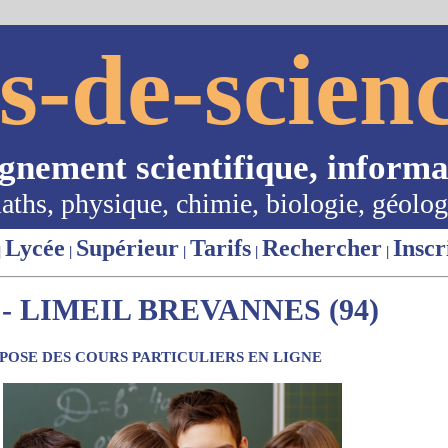
s-de-scienc
ignement scientifique, informa
aths, physique, chimie, biologie, géolog
Lycée
Supérieur
Tarifs
Rechercher
Inscr
|
|
|
|
|
- LIMEIL BREVANNES (94)
OSE DES COURS PARTICULIERS EN LIGNE