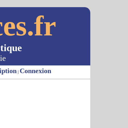
es.fr
tique
ie
iption
Connexion
|