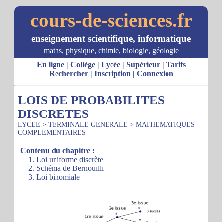
cours-de-sciences.fr
enseignement scientifique, informatique
maths, physique, chimie, biologie, géologie
En ligne
|
Collège
|
Lycée
|
Supérieur
|
Tarifs
Rechercher
|
Inscription
|
Connexion
LOIS DE PROBABILITES
DISCRETES
LYCEE
>
TERMINALE GENERALE
>
MATHEMATIQUES
COMPLEMENTAIRES
Contenu du chapitre
:
1. Loi uniforme discrète
2. Schéma de Bernouilli
3. Loi binomiale