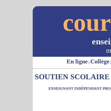
cour
ense
m
En ligne
Collège
|
SOUTIEN SCOLAIRE -
ENSEIGNANT INDÉPENDANT PROP