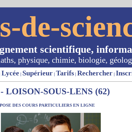
s-de-scienc
ignement scientifique, informa
aths, physique, chimie, biologie, géolog
Lycée
Supérieur
Tarifs
Rechercher
Inscr
|
|
|
|
|
 LOISON-SOUS-LENS (62)
OSE DES COURS PARTICULIERS EN LIGNE