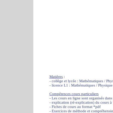
Matières
:
- collège et lycée : Mathématiques / Phy
- licence L1 : Mathématiques / Physique
Compétences cours particuliers
- Les cours en ligne sont organisés dans
- explication (ré-explication) du cours à
- Fiches de cours au format *pdf
- Exercices de méthode et compréhensi