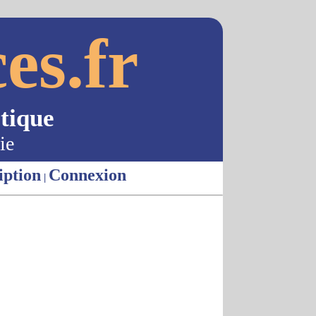
es.fr
tique
ie
iption
Connexion
|