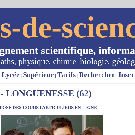
s-de-scienc
ignement scientifique, informa
aths, physique, chimie, biologie, géolog
Lycée
Supérieur
Tarifs
Rechercher
Inscr
|
|
|
|
|
- LONGUENESSE (62)
OSE DES COURS PARTICULIERS EN LIGNE