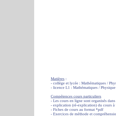
Matières
:
- collège et lycée : Mathématiques / Phy
- licence L1 : Mathématiques / Physique
Compétences cours particuliers
- Les cours en ligne sont organisés dans
- explication (ré-explication) du cours à
- Fiches de cours au format *pdf
- Exercices de méthode et compréhensi