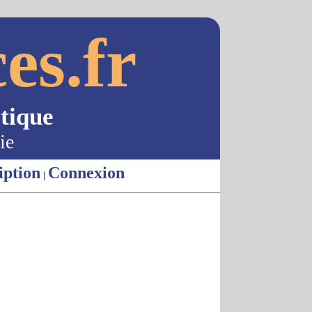
es.fr
tique
ie
iption
Connexion
|