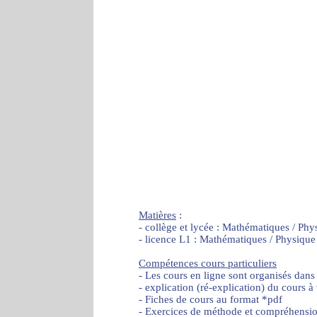
Matières
:
- collège et lycée : Mathématiques / Phy
- licence L1 : Mathématiques / Physique
Compétences cours particuliers
- Les cours en ligne sont organisés dans
- explication (ré-explication) du cours à
- Fiches de cours au format *pdf
- Exercices de méthode et compréhensi