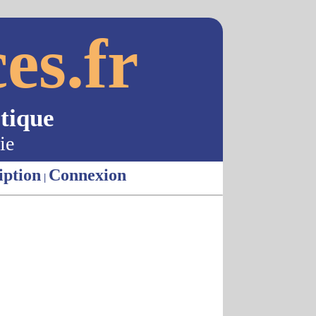
es.fr
tique
ie
iption
Connexion
|