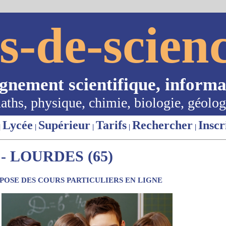
s-de-scienc
ignement scientifique, informa
aths, physique, chimie, biologie, géolog
Lycée
Supérieur
Tarifs
Rechercher
Inscr
|
|
|
|
|
- LOURDES (65)
OSE DES COURS PARTICULIERS EN LIGNE