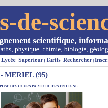
s-de-scienc
ignement scientifique, informa
aths, physique, chimie, biologie, géolog
Lycée
Supérieur
Tarifs
Rechercher
Inscr
|
|
|
|
|
 MERIEL (95)
OSE DES COURS PARTICULIERS EN LIGNE