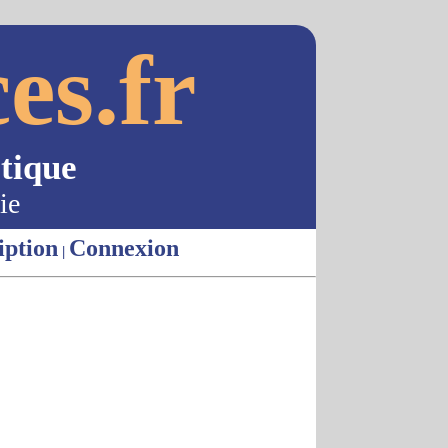
es.fr
tique
ie
iption
Connexion
|