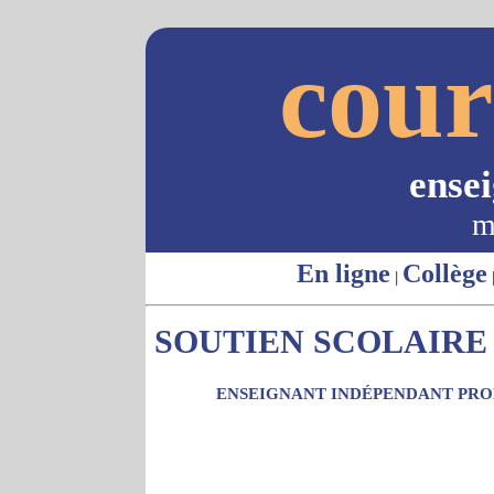
cour
ense
m
En ligne
Collège
|
SOUTIEN SCOLAIRE -
ENSEIGNANT INDÉPENDANT PROP