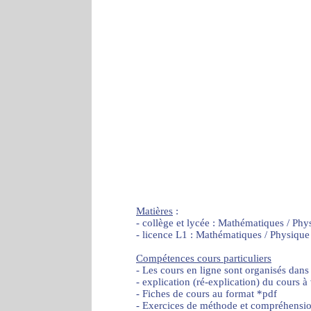
Matières
:
- collège et lycée : Mathématiques / Phy
- licence L1 : Mathématiques / Physique
Compétences cours particuliers
- Les cours en ligne sont organisés dans
- explication (ré-explication) du cours à
- Fiches de cours au format *pdf
- Exercices de méthode et compréhensi