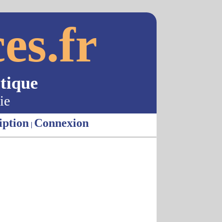
es.fr
tique
ie
iption
Connexion
|