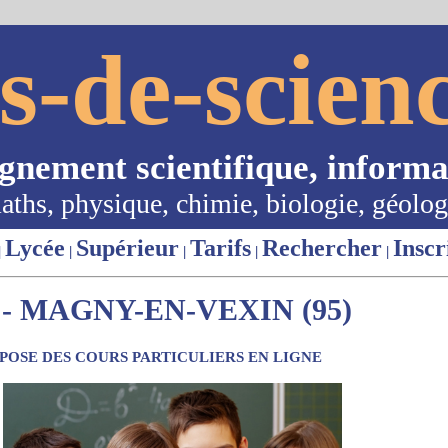
s-de-scienc
ignement scientifique, informa
aths, physique, chimie, biologie, géolog
Lycée
Supérieur
Tarifs
Rechercher
Inscr
|
|
|
|
|
- MAGNY-EN-VEXIN (95)
OSE DES COURS PARTICULIERS EN LIGNE