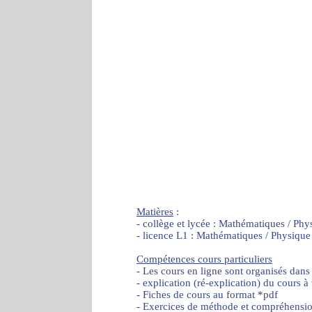
Matières
:
- collège et lycée : Mathématiques / Phy
- licence L1 : Mathématiques / Physique
Compétences cours particuliers
- Les cours en ligne sont organisés dans
- explication (ré-explication) du cours à
- Fiches de cours au format *pdf
- Exercices de méthode et compréhensi