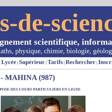
s-de-scienc
ignement scientifique, informa
aths, physique, chimie, biologie, géolog
Lycée
Supérieur
Tarifs
Rechercher
Inscr
|
|
|
|
|
 MAHINA (987)
OSE DES COURS PARTICULIERS EN LIGNE