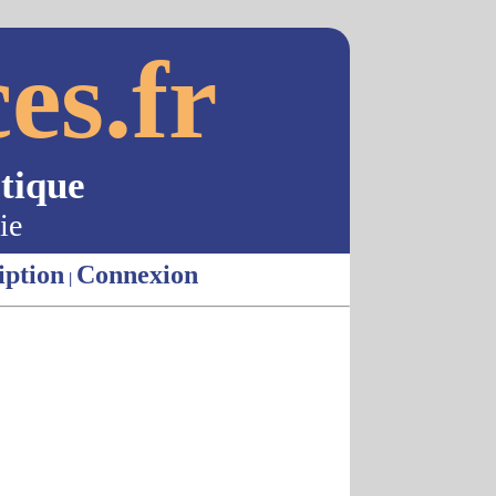
es.fr
tique
ie
iption
Connexion
|