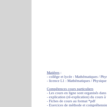
Matières
:
- collège et lycée : Mathématiques / Phy
- licence L1 : Mathématiques / Physique
Compétences cours particuliers
- Les cours en ligne sont organisés dans
- explication (ré-explication) du cours à
- Fiches de cours au format *pdf
- Exercices de méthode et compréhensi