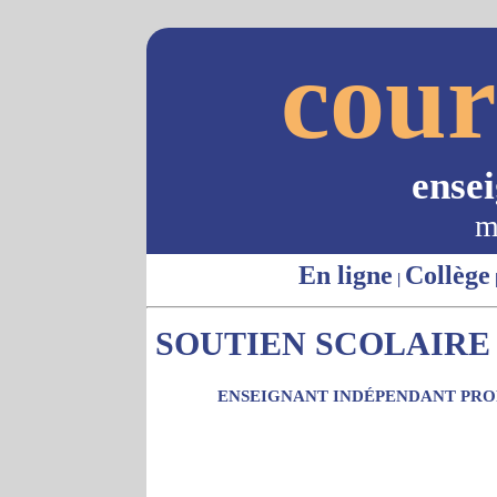
cour
ense
m
En ligne
Collège
|
SOUTIEN SCOLAIRE -
ENSEIGNANT INDÉPENDANT PROP