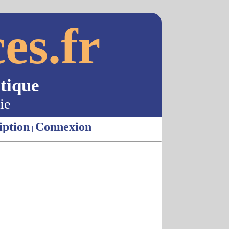
es.fr
tique
ie
iption
Connexion
|