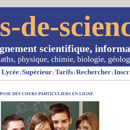
s-de-scienc
ignement scientifique, informa
aths, physique, chimie, biologie, géolog
Lycée
Supérieur
Tarifs
Rechercher
Inscr
|
|
|
|
|
OSE DES COURS PARTICULIERS EN LIGNE