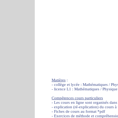
Matières
:
- collège et lycée : Mathématiques / Phy
- licence L1 : Mathématiques / Physique
Compétences cours particuliers
- Les cours en ligne sont organisés dans
- explication (ré-explication) du cours à
- Fiches de cours au format *pdf
- Exercices de méthode et compréhensi