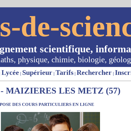
s-de-scienc
ignement scientifique, informa
aths, physique, chimie, biologie, géolog
Lycée
Supérieur
Tarifs
Rechercher
Inscr
|
|
|
|
|
- MAIZIERES LES METZ (57)
OSE DES COURS PARTICULIERS EN LIGNE