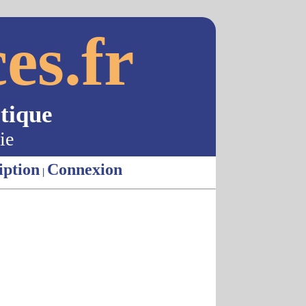
es.fr
tique
ie
iption
Connexion
|