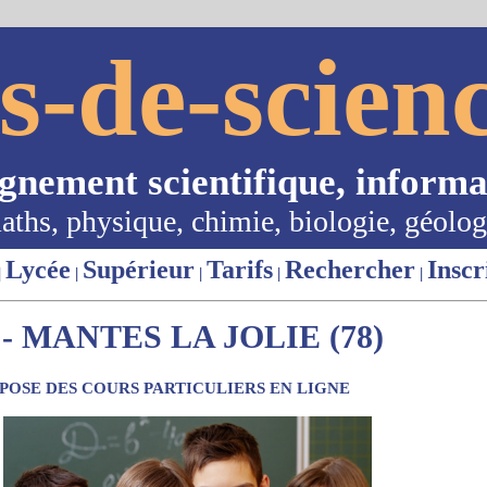
s-de-scienc
ignement scientifique, informa
aths, physique, chimie, biologie, géolog
Lycée
Supérieur
Tarifs
Rechercher
Inscr
|
|
|
|
|
 MANTES LA JOLIE (78)
OSE DES COURS PARTICULIERS EN LIGNE