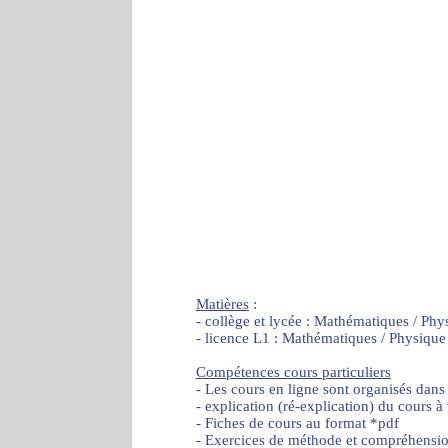
Matières
:
- collège et lycée : Mathématiques / Phy
- licence L1 : Mathématiques / Physique
Compétences cours particuliers
- Les cours en ligne sont organisés dans
- explication (ré-explication) du cours à
- Fiches de cours au format *pdf
- Exercices de méthode et compréhensi