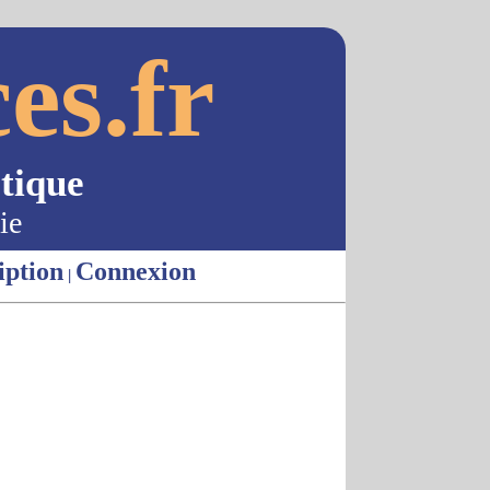
es.fr
tique
ie
iption
Connexion
|