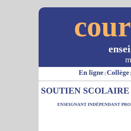
cour
ense
m
En ligne
Collège
|
SOUTIEN SCOLAIRE -
ENSEIGNANT INDÉPENDANT PROP