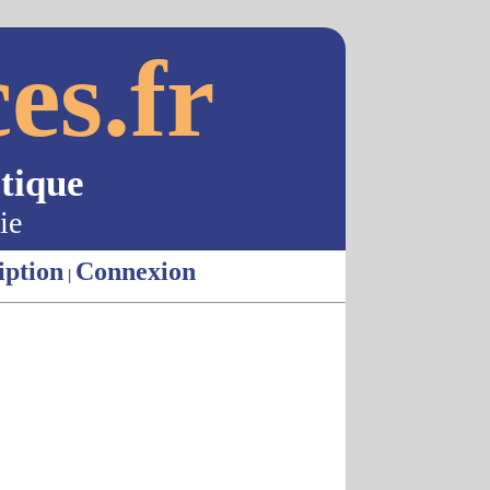
es.fr
tique
ie
iption
Connexion
|