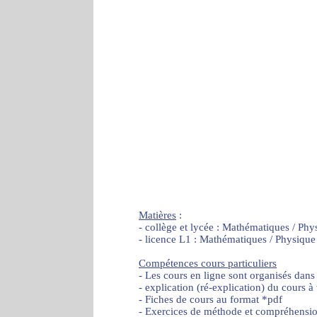
Matières
:
- collège et lycée : Mathématiques / Phy
- licence L1 : Mathématiques / Physique
Compétences cours particuliers
- Les cours en ligne sont organisés dans
- explication (ré-explication) du cours à
- Fiches de cours au format *pdf
- Exercices de méthode et compréhensi