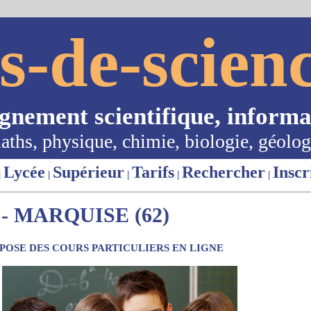
s-de-scienc
ignement scientifique, informa
aths, physique, chimie, biologie, géolog
Lycée
Supérieur
Tarifs
Rechercher
Inscr
|
|
|
|
|
- MARQUISE (62)
OSE DES COURS PARTICULIERS EN LIGNE