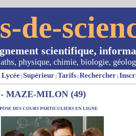
s-de-scienc
ignement scientifique, informa
aths, physique, chimie, biologie, géolog
Lycée
Supérieur
Tarifs
Rechercher
Inscr
|
|
|
|
|
- MAZE-MILON (49)
OSE DES COURS PARTICULIERS EN LIGNE