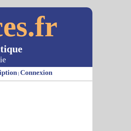
es.fr
tique
ie
iption
Connexion
|