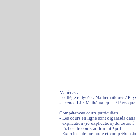
Matières
:
- collège et lycée : Mathématiques / Phy
- licence L1 : Mathématiques / Physique
Compétences cours particuliers
- Les cours en ligne sont organisés dans
- explication (ré-explication) du cours à
- Fiches de cours au format *pdf
- Exercices de méthode et compréhensi