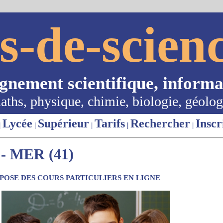
s-de-scienc
ignement scientifique, informa
aths, physique, chimie, biologie, géolog
Lycée
Supérieur
Tarifs
Rechercher
Inscr
|
|
|
|
|
 MER (41)
OSE DES COURS PARTICULIERS EN LIGNE