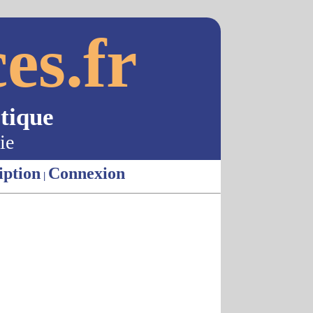
es.fr
tique
ie
iption
Connexion
|