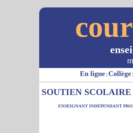
cour
ense
m
En ligne
Collège
|
SOUTIEN SCOLAIRE -
ENSEIGNANT INDÉPENDANT PROP