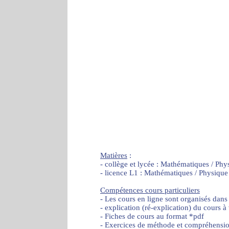
Matières
:
- collège et lycée : Mathématiques / Phy
- licence L1 : Mathématiques / Physique
Compétences cours particuliers
- Les cours en ligne sont organisés dans
- explication (ré-explication) du cours à
- Fiches de cours au format *pdf
- Exercices de méthode et compréhensi